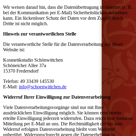
Wir weisen darauf hin, dass die Datenübertragung im Internet (z. B.
bei der Kommunikation per E-Mail) Sicherheitslücken aufweisen
kann. Ein lückenloser Schutz der Daten vor dem Zugriff durch
Dritte ist nicht möglich.
Hinweis zur verantwortlichen Stelle
Die verantwortliche Stelle für die Datenverarbeitung auf dieser
Website ist:
Kosmetikstudio Schönwittchen
Schöneicher Allee 37a
15370 Fredersdorf
Telefon: 49 33439 145530
E-Mail:
info@schoenwittchen.de
Widerruf Ihrer Einwilligung zur Datenverarbeitung
Viele Datenverarbeitungsvorgänge sind nur mit Ihrer
ausdrücklichen Einwilligung möglich. Sie können eine bereits
erteilte Einwilligung jederzeit widerrufen. Dazu reicht eine formlose
Mitteilung per E-Mail an uns. Die Rechtmäßigkeit der bis zum
Widerruf erfolgten Datenverarbeitung bleibt vom Widerruf
unberührt. Widerspruchsrecht gegen die Datenerhebung in