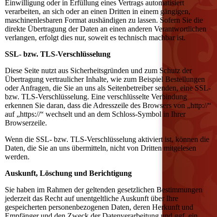
Einwilligung oder in Erfüllung eines Vertrags automatisiert
verarbeiten, an sich oder an einen Dritten in einem gängigen,
maschinenlesbaren Format aushändigen zu lassen. Sofern Sie die
direkte Übertragung der Daten an einen anderen Verantwortlichen
verlangen, erfolgt dies nur, soweit es technisch machbar ist.
SSL- bzw. TLS-Verschlüsselung
Diese Seite nutzt aus Sicherheitsgründen und zum Schutz der
Übertragung vertraulicher Inhalte, wie zum Beispiel Bestellungen
oder Anfragen, die Sie an uns als Seitenbetreiber senden, eine SSL-
bzw. TLS-Verschlüsselung. Eine verschlüsselte Verbindung
erkennen Sie daran, dass die Adresszeile des Browsers von „http://“
auf „https://“ wechselt und an dem Schloss-Symbol in Ihrer
Browserzeile.
Wenn die SSL- bzw. TLS-Verschlüsselung aktiviert ist, können die
Daten, die Sie an uns übermitteln, nicht von Dritten mitgelesen
werden.
Auskunft, Löschung und Berichtigung
Sie haben im Rahmen der geltenden gesetzlichen Bestimmungen
jederzeit das Recht auf unentgeltliche Auskunft über Ihre
gespeicherten personenbezogenen Daten, deren Herkunft und
Empfänger und den Zweck der Datenverarbeitung und ggf. ein