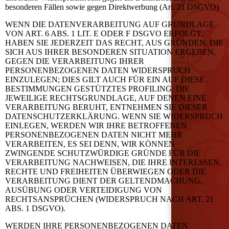
besonderen Fällen sowie gegen Direktwerbung (Art. 21 DSGVO)
WENN DIE DATENVERARBEITUNG AUF GRUNDLAGE
VON ART. 6 ABS. 1 LIT. E ODER F DSGVO ERFOLGT,
HABEN SIE JEDERZEIT DAS RECHT, AUS GRÜNDEN, DIE
SICH AUS IHRER BESONDEREN SITUATION ERGEBEN,
GEGEN DIE VERARBEITUNG IHRER
PERSONENBEZOGENEN DATEN WIDERSPRUCH
EINZULEGEN; DIES GILT AUCH FÜR EIN AUF DIESE
BESTIMMUNGEN GESTÜTZTES PROFILING. DIE
JEWEILIGE RECHTSGRUNDLAGE, AUF DENEN EINE
VERARBEITUNG BERUHT, ENTNEHMEN SIE DIESER
DATENSCHUTZERKLÄRUNG. WENN SIE WIDERSPRUCH
EINLEGEN, WERDEN WIR IHRE BETROFFENEN
PERSONENBEZOGENEN DATEN NICHT MEHR
VERARBEITEN, ES SEI DENN, WIR KÖNNEN
ZWINGENDE SCHUTZWÜRDIGE GRÜNDE FÜR DIE
VERARBEITUNG NACHWEISEN, DIE IHRE INTERESSEN,
RECHTE UND FREIHEITEN ÜBERWIEGEN ODER DIE
VERARBEITUNG DIENT DER GELTENDMACHUNG,
AUSÜBUNG ODER VERTEIDIGUNG VON
RECHTSANSPRÜCHEN (WIDERSPRUCH NACH ART. 21
ABS. 1 DSGVO).
WERDEN IHRE PERSONENBEZOGENEN DATEN