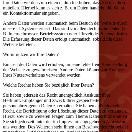
Ihre Daten werden zum einen dadurch erhoben, dass Sie uns diese
mitteilen. Hierbei kann es sich z. B. um Daten handeln, die Sie in
ein Kontaktformular eingeben.
Andere Daten werden automatisch beim Besuch der Website durch
unsere IT-Systeme erfasst. Das sind vor allem technische Daten (z.
B. Internetbrowser, Betriebssystem oder Uhrzeit des Seitenaufrufs).
Die Erfassung dieser Daten erfolgt automatisch, sobald Sie diese
Website betreten.
Wofür nutzen wir Ihre Daten?
Ein Teil der Daten wird erhoben, um eine fehlerfreie Bereitstellung
der Website zu gewährleisten. Andere Daten können zur Analyse
Ihres Nutzerverhaltens verwendet werden.
Welche Rechte haben Sie bezüglich Ihrer Daten?
Sie haben jederzeit das Recht unentgeltlich Auskunft über
Herkunft, Empfänger und Zweck Ihrer gespeicherten
personenbezogenen Daten zu erhalten. Sie haben außerdem ein
Recht, die Berichtigung oder Löschung dieser Daten zu verlangen.
Hierzu sowie zu weiteren Fragen zum Thema Datenschutz können
Sie sich jederzeit unter der im Impressum angegebenen Adresse an
uns wenden. Des Weiteren steht Ihnen ein Beschwerderecht bei der