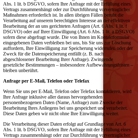
Abs. 1 lit. b DSGVO, sofern Ihre Anfrage mit der Erfüllung eines
Vertrags zusammenhängt oder zur Durchführung vorvertraglicher
Maßnahmen erforderlich ist. In allen übrigen Fällen beruht die
Verarbeitung auf unserem berechtigten Interesse an der effektiven
Bearbeitung der an uns gerichteten Anfragen (Art. 6 Abs. 1 lit. f
DSGVO) oder auf Ihrer Einwilligung (Art. 6 Abs. 1 lit. a DSGVO)
sofern diese abgefragt wurde. Die von Ihnen im Kontaktformular
eingegebenen Daten verbleiben bei uns, bis Sie uns zur Löschung
auffordern, Ihre Einwilligung zur Speicherung widerrufen oder der
Zweck für die Datenspeicherung entfällt (z. B. nach
abgeschlossener Bearbeitung Ihrer Anfrage). Zwingende
gesetzliche Bestimmungen – insbesondere Aufbewahrungsfristen –
bleiben unberührt.
Anfrage per E-Mail, Telefon oder Telefax
Wenn Sie uns per E-Mail, Telefon oder Telefax kontaktieren, wird
Ihre Anfrage inklusive aller daraus hervorgehenden
personenbezogenen Daten (Name, Anfrage) zum Zwecke der
Bearbeitung Ihres Anliegens bei uns gespeichert und verarbeitet.
Diese Daten geben wir nicht ohne Ihre Einwilligung weiter.
Die Verarbeitung dieser Daten erfolgt auf Grundlage von Art. 6
Abs. 1 lit. b DSGVO, sofern Ihre Anfrage mit der Erfüllung eines
Vertrags zusammenhängt oder zur Durchführung vorvertraglicher