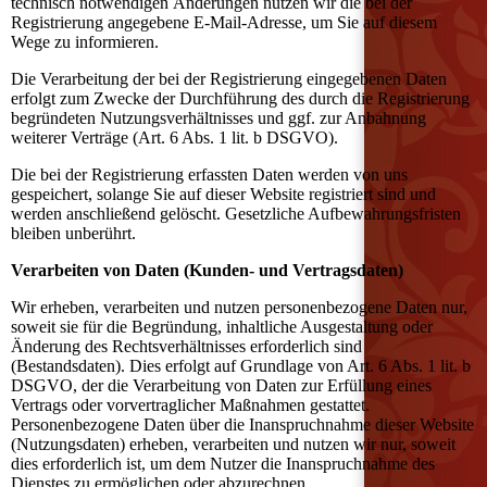
technisch notwendigen Änderungen nutzen wir die bei der
Registrierung angegebene E-Mail-Adresse, um Sie auf diesem
Wege zu informieren.
Die Verarbeitung der bei der Registrierung eingegebenen Daten
erfolgt zum Zwecke der Durchführung des durch die Registrierung
begründeten Nutzungsverhältnisses und ggf. zur Anbahnung
weiterer Verträge (Art. 6 Abs. 1 lit. b DSGVO).
Die bei der Registrierung erfassten Daten werden von uns
gespeichert, solange Sie auf dieser Website registriert sind und
werden anschließend gelöscht. Gesetzliche Aufbewahrungsfristen
bleiben unberührt.
Verarbeiten von Daten (Kunden- und Vertragsdaten)
Wir erheben, verarbeiten und nutzen personenbezogene Daten nur,
soweit sie für die Begründung, inhaltliche Ausgestaltung oder
Änderung des Rechtsverhältnisses erforderlich sind
(Bestandsdaten). Dies erfolgt auf Grundlage von Art. 6 Abs. 1 lit. b
DSGVO, der die Verarbeitung von Daten zur Erfüllung eines
Vertrags oder vorvertraglicher Maßnahmen gestattet.
Personenbezogene Daten über die Inanspruchnahme dieser Website
(Nutzungsdaten) erheben, verarbeiten und nutzen wir nur, soweit
dies erforderlich ist, um dem Nutzer die Inanspruchnahme des
Dienstes zu ermöglichen oder abzurechnen.