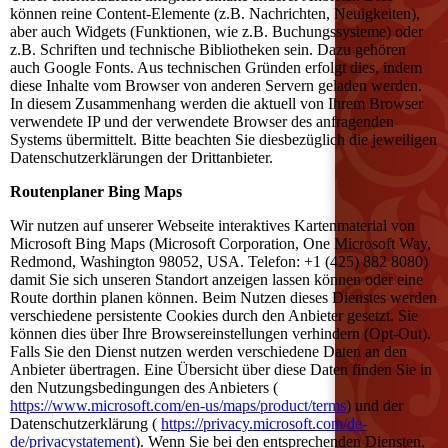
können reine Content-Elemente (z.B. Nachrichten, Neuigkeiten),
aber auch Widgets (Funktionen, wie z.B. Buchungssysteme) oder
z.B. Schriften und technische Bibliotheken sein. Dazu gehören
auch Google Fonts. Aus technischen Gründen erfolgt dies, indem
diese Inhalte vom Browser von anderen Servern geladen werden.
In diesem Zusammenhang werden die aktuell von Ihrem Browser
verwendete IP und der verwendete Browser des anfragenden
Systems übermittelt. Bitte beachten Sie diesbezüglich die jeweiligen
Datenschutzerklärungen der Drittanbieter.
Routenplaner Bing Maps
Wir nutzen auf unserer Webseite interaktives Kartenmaterial von
Microsoft Bing Maps (Microsoft Corporation, One Microsoft Way,
Redmond, Washington 98052, USA. Telefon: +1 (425) 882 8080)
damit Sie sich unseren Standort anzeigen lassen können oder eine
Route dorthin planen können. Beim Nutzen dieses Dienstes werden
verschiedene persistente Cookies durch den Anbieter gesetzt. Sie
können dies über Ihre Browsereinstellungen verhindern (Opt-Out).
Falls Sie den Dienst nutzen werden verschiedene Daten an den
Anbieter übertragen. Eine Übersicht über diese Daten finden Sie in
den Nutzungsbedingungen des Anbieters (
https://www.microsoft.com/en-us/maps/product/terms
) und der
Datenschutzerklärung (
https://privacy.microsoft.com/de-
de/privacystatement
). Wenn Sie bei den entsprechenden Diensten,