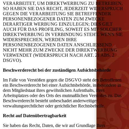
VERARBEITET, UM DIREKTWERBUNG ZU BETREIBEN,
SO HABEN SIE DAS RECHT, JEDERZEIT WIDERSPRUCH
GEGEN DIE VERARBEITUNG SIE BETREFFENDER
PERSONENBEZOGENER DATEN ZUM ZWECKE
DERARTIGER WERBUNG EINZULEGEN; DIES GILT
AUCH FÜR DAS PROFILING, SOWEIT ES MIT SOLCHER
DIREKTWERBUNG IN VERBINDUNG STEHT. WENN SIE
WIDERSPRECHEN, WERDEN IHRE
PERSONENBEZOGENEN DATEN ANSCHLIESSEND
NICHT MEHR ZUM ZWECKE DER DIREKTWERBUNG
VERWENDET (WIDERSPRUCH NACH ART. 21 ABS. 2
DSGVO).
Beschwerderecht bei der zuständigen Aufsichtsbehörde
Im Falle von Verstößen gegen die DSGVO steht den Betroffenen
ein Beschwerderecht bei einer Aufsichtsbehörde, insbesondere in
dem Mitgliedstaat ihres gewöhnlichen Aufenthalts, ihres
Arbeitsplatzes oder des Orts des mutmaßlichen Verstoßes zu. Das
Beschwerderecht besteht unbeschadet anderweitiger
verwaltungsrechtlicher oder gerichtlicher Rechtsbehelfe.
Recht auf Datenübertragbarkeit
Sie haben das Recht, Daten, die wir auf Grundlage Ihrer