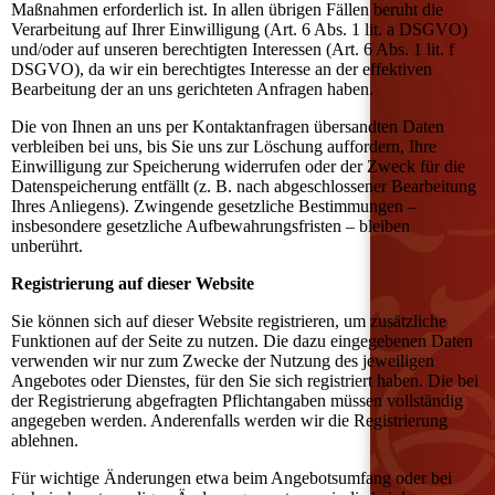
Maßnahmen erforderlich ist. In allen übrigen Fällen beruht die
Verarbeitung auf Ihrer Einwilligung (Art. 6 Abs. 1 lit. a DSGVO)
und/oder auf unseren berechtigten Interessen (Art. 6 Abs. 1 lit. f
DSGVO), da wir ein berechtigtes Interesse an der effektiven
Bearbeitung der an uns gerichteten Anfragen haben.
Die von Ihnen an uns per Kontaktanfragen übersandten Daten
verbleiben bei uns, bis Sie uns zur Löschung auffordern, Ihre
Einwilligung zur Speicherung widerrufen oder der Zweck für die
Datenspeicherung entfällt (z. B. nach abgeschlossener Bearbeitung
Ihres Anliegens). Zwingende gesetzliche Bestimmungen –
insbesondere gesetzliche Aufbewahrungsfristen – bleiben
unberührt.
Registrierung auf dieser Website
Sie können sich auf dieser Website registrieren, um zusätzliche
Funktionen auf der Seite zu nutzen. Die dazu eingegebenen Daten
verwenden wir nur zum Zwecke der Nutzung des jeweiligen
Angebotes oder Dienstes, für den Sie sich registriert haben. Die bei
der Registrierung abgefragten Pflichtangaben müssen vollständig
angegeben werden. Anderenfalls werden wir die Registrierung
ablehnen.
Für wichtige Änderungen etwa beim Angebotsumfang oder bei