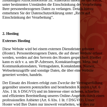
zuständigen Aufsichtsbehörde zu. Außerdem haben Sie das Recht,
unter bestimmten Umständen die Einschränkung der Verarbeitung
Ihrer personenbezogenen Daten zu verlangen. Details hierzu
entnehmen Sie der Datenschutzerklärung unter „Recht auf
Einschränkung der Verarbeitung“.
2. Hosting
Externes Hosting
Diese Website wird bei einem externen Dienstleister gehostet
(Hoster). Personenbezogenen Daten, die auf dieser Website erfasst
werden, werden auf den Servern des Hosters gespeichert. Hierbei
kann es sich v. a. um IP-Adressen, Kontaktanfragen, Meta- und
Kommunikationsdaten, Vertragsdaten, Kontaktdaten, Namen,
Webseitenzugriffe und sonstige Daten, die über eine Website
generiert werden, handeln.
Der Einsatz des Hosters erfolgt zum Zwecke der Vertragserfüllung
gegenüber unseren potenziellen und bestehenden Kunden (Art. 6
Abs. 1 lit. b DSGVO) und im Interesse einer sicheren, schnellen
und effizienten Bereitstellung unseres Online-Angebots durch einen
professionellen Anbieter (Art. 6 Abs. 1 lit. f DSGVO). Unser
Hoster wird Ihre Daten nur insoweit verarbeiten, wie dies zur